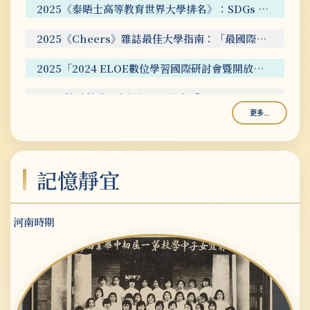
2025《泰晤士高等教育世界大學排名》：SDGs 「優質教育」與「減少不平等」雙項指標全台第1名。
2025《Cheers》雜誌最佳大學指南：「最國際化大學排名」全台第4名，私立綜合大學第1名。
2025「2024 ELOE數位學習國際研討會暨開放教育論壇」獲教育部資訊及科技教育司頒發「傑出領航獎」、「最佳論文獎」、「年度教學案例獎」與「優秀青年學者獎項」。
2025 攜手勞動部中彰投分署成立「Youth Salon青年職涯發展中心 靜宜大學旗艦館」。
更多...
2025 加入「臺灣大專院校人工智慧學程聯盟」，推動人工智慧技術及應用系列學分學程共享與合作。
2025 通過教育部第三週期大學校院校務評鑑，獲評六年效期認可。
記憶靜宜
2025 教育部青年發展署評選為114年青年職涯輔導中區召集學校。
2024 連續四年獲得教育部「113年大專校院推動職涯輔導-全校類」計畫高額補助。
河南時期
2024 《遠見》雜誌「2024企業最愛大學生-中部大學」第10名。
2024 《遠見》雜誌「台灣最佳大學排行」「資通訊類」私立綜合大學第2名。
2023 《Cheers》雜誌最佳大學指南：「大學辦學績效成長 TOP20」「校長互評」項目，私立綜合大學第 3 名。