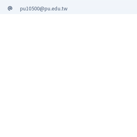
pu10500@pu.edu.tw
https://fb.me/PU.LukingLibrary
參觀資訊
週一至週五 時間：08:00 - 17:00
台中市沙鹿區台灣大道七段200號
蓋夏圖書館 2F 校史資料室