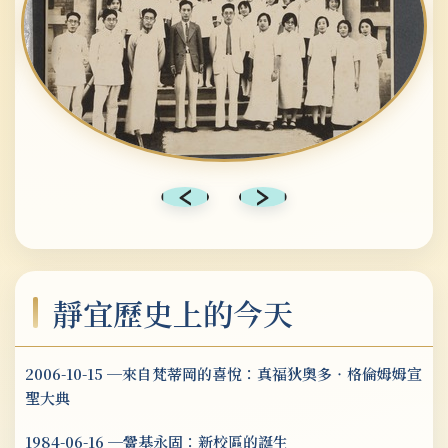
2023 《遠見》雜誌「台灣最佳大學排行榜」：「企業最愛大學生調查」私立綜合大學第 9 名。
2023 世界綠色大學評選，全球第211名，台灣名列第15。
2023 教育部USR計畫EXPO人氣獎項目榮獲金獎及銅獎。
2023 韓國「世宗學堂」設立於本校為台灣中部唯一的合作機構。
2023 管理學院與國際學院同時通過國際商管教育品質認證（AACSB）。
靜宜歷史上的今天
2006-10-15 ─來自梵蒂岡的喜悅：真福狄奧多‧格倫姆姆宣
聖大典
1984-06-16 ─黌基永固：新校區的誕生