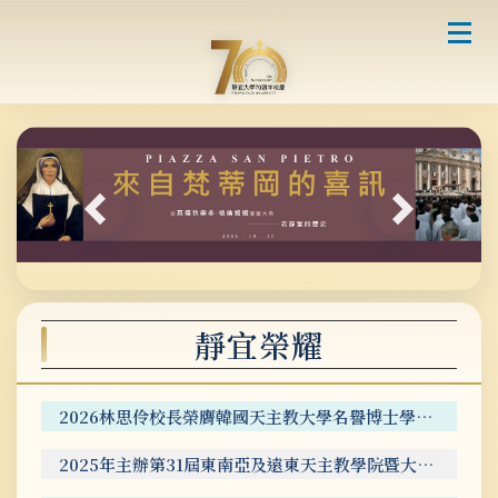
跳
到
主
要
內
容
區
2026 《天下》雜誌「天下大學公民獎」第5名。
靜宜榮耀
2026《Cheers》雜誌「2026企業最愛大學分區排名-中部大學」第5名。
2026林思伶校長榮膺韓國天主教大學名譽博士學位。
2025年主辦第31屆東南亞及遠東天主教學院暨大學協會（ASEACCU）年會，11國60所學校與會。