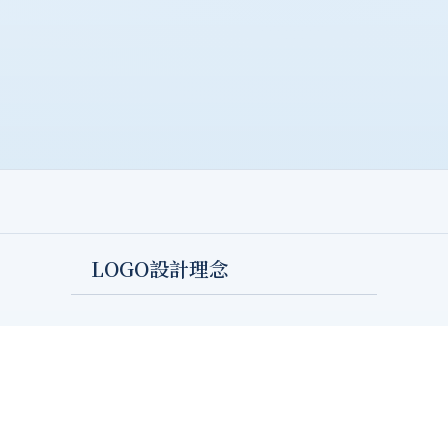
LOGO設計理念
主體字母Ａ代表校史archives，配合十字架象
徵天主的庇祐，庇佑下的六根圓柱為靜宜大學
的六大學院，分別是外語、人文暨社會科學、
理學、管理、資訊、國際學院，期許著在天主
擁抱下的莘莘學子都能完成學業，並朝夢想邁