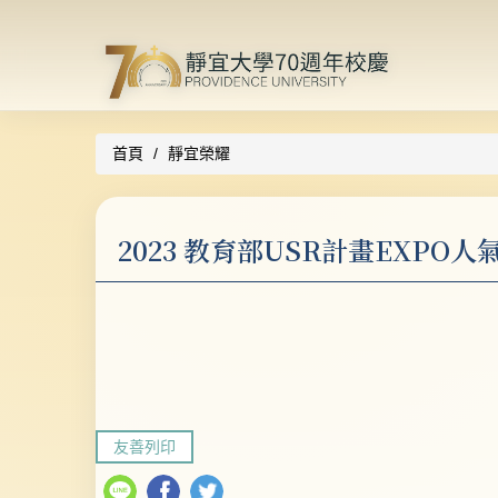
跳
到
主
要
內
容
首頁
靜宜榮耀
區
2023 教育部USR計畫EXP
友善列印