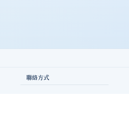
聯絡方式
04-2632-8001 ext.11608
pu10500@pu.edu.tw
https://fb.me/PU.LukingLibrary